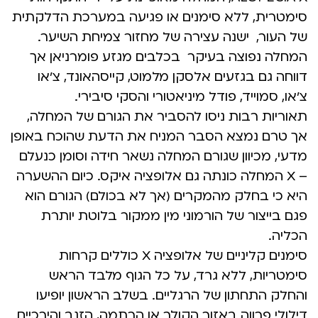
סימטרית, ללא סימנים או פגיעה במערכת הדלקתית
של העור, ישנה עצירה של מחזור צמיחת השיער.
המחלה נפוצה בעיקר בכלבים מגזע פומרניאן אך
דווחה גם בגזעים אלסקן מלמוט, קייסהאונד, צ’או
צ’או, סמוייד, פודל מיניאטורי והסקי סיבירי.
תאוריות רבות ניסו להסביר את הגורם של המחלה,
אך טרם נמצא הסבר המניח את הדעת שהוכח באופן
מדעי, מכיוון שגורם המחלה נשאר חידה וסומן כנעלם
– X המחלה כונתה גם אלופציה איקס. כיום ההשערה
היא כי בחלק מהמקרים (אך לא בכולם) הגורם הוא
פגם בייצור של הורמוני מין ממקור בלוטת יותרת
הכליה.
סימנים קליניים של אלופציה X כוללים קרחות
סימטריות, ללא גרד, על כל הגוף מלבד הראש
והחלק התחתון של הרגליים. בשלב הראשון יופיעו
דילולי פרווה באזור הקולר או הרתמה, הזנב והירכיים