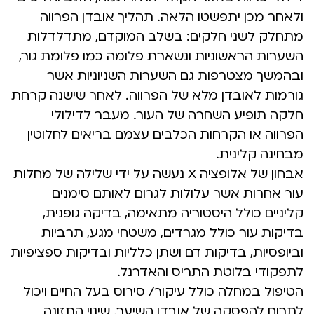
ולאחר מכן יתפשטו הלאה. תהליך אובדן הפרווה
מתחלק לשני חלקים: בשלב המוקדם, מתדלדלות
השערות הראשוניות ונשארת פלומה כמו פלומת גור,
ובהמשך מצטרפות גם השערות השניוניות אשר
גורמות לאובדן מלא של הפרווה. לאחר שישנה קרחת
חלקה תופיע השחרה של העור. מעבר לדילולי
הפרווה או הקרחות הכלבים עצמם בריאים לחלוטין
מבחינה קלינית.
אבחון של אלופציה X נעשה על ידי שלילה של מחלות
עור אחרות אשר עלולות לגרום לאותם סימנים
קליניים כולל היסטוריה מתאימה, בדיקה גופנית,
בדיקות עור כולל מגרדים, משטחי מגע, תרביות
וביופסיות, בדיקות דם ושתן כלליות ובדיקות ספציפיות
לתפקודי בלוטת התריס והאדרנל.
הטיפול במחלה כולל עיקור/ סירוס בעל החיים ויכול
לתרום להפסקה של אובדן השיער. שינוי התזונה