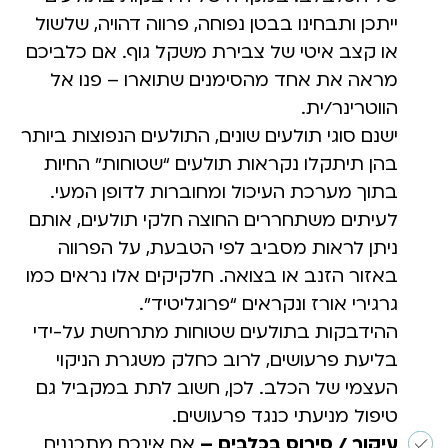
ייתכן ותבחינו בבטן נפוחה, פרווה דהויה, שלשול
או קצב איטי של צבירת משקל גוף. אם כלביכם
מראה את אחד מהסימנים שתוארו – פנו אל
הווטרינר/ית.
ישנם סוגי תולעים שונים, התולעים הנפוצות ביותר
בהן תיתקלו נקראות תולעים “שטוחות” החיות
בתוך מערכת העיכול ומחוברות לדופן המעי.
לעיתים משתחררים החוצה חלקי תולעים, אותם
ניתן לראות מסביב לפי הטבעת, על הפרווה
באזור הזנב או בצואה. חלקיקים אלו נראים כמו
גרגירי אורז ונקראים “פרוגליטיד”.
ההידבקות בתולעים שטוחות מתרחשת על-ידי
בליעת פרעושים, לרוב כחלק משגרת הניקוי
העצמי של הכלב. לכן, חשוב לתת במקביל גם
טיפול מניעתי כנגד פרעושים.
עיקור / סירוס בכלבים –
אם אינכם מתכננים