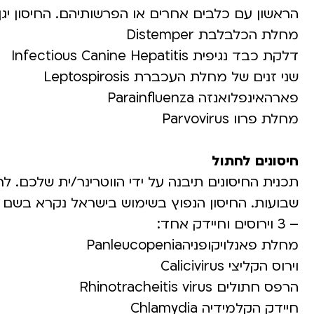
הראשון עם כלבים אחרים או הפרשותיהם. החיסון יגן
מחלת הכלבלבת Distemper
דלקת כבד נגיפית Infectious Canine Hepatitis
שני זנים של מחלת העכברת Leptospirosis
פארהאינפלואנזה Parainfluenza
מחלת פרוו Parvovirus
חיסונים לחתול
שבועות. החיסון הנפוץ בשימוש בישראל נקרא בשם ה
– 3 וירוסים וחיידק אחד:
מחלת פאנלויקופניהPanleucopenia
וירוס הקליצי Calicivirus
הרפס חתולים Rhinotracheitis virus
חיידק הקלמידיה Chlamydia