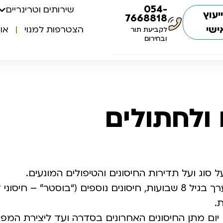
054-
שירותים וטרינריים
יעוץ
7668818
ישי
הצטרפות למנוי
או
לקביעת תור
ובחירום
 ולחתולים
ל סוג ועל תדירות החיסונים והטיפולים המונעים.
במרבית המרפאות נהוג לתת את החיסון הראשון בערך בגיל 8 שבועות, חיסונים נוספים (“בוסטר” – ח
יום מתן החיסונים האחרונים בסדרה ועד ליצירת המפ