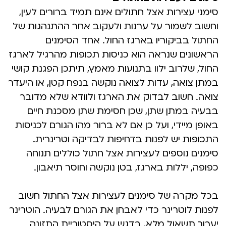
סימני עצירות אצל חתולים אינם תמיד ברורים לעין,
וחשוב לשמור על ערנות ולעקוב אחר ההתנהגות של
החתול בביקוריו בארגז החול. אחד הסימנים
הראשונים שנראה הוא כניסות תכופות מהרגיל לארגז
החול, שלרוב ילוו בתנועות מאמץ, תיתכן הפגנת קושי
במתן צואה, עדות לצואה נוקשה בנפח קטן, או היעדר
צואה. חשוב לבדוק את הארגז ולוודא שלא מדובר
בבעיה במתן שתן, שכן חסימת שתן מסכנת חיים
באופן מיידי, ועל כן אם לא ברור מהו הגורם לכניסות
התכופות יש לפנות בדחיפות לבדיקה וטרינרית.
סימנים נוספים לעצירות אצל חתול כוללים תנוחה
כפופה, יללות בארגז, בטן נוקשה וחוסר תיאבון.
בכל מקרה של סימנים לעצירות אצל החתול חשוב
לפנות לוטרינר כדי לאבחן את הגורם לבעיה. הוטרינר
יערוך תשאול מלא, בדגש על היסטוריית התזונה