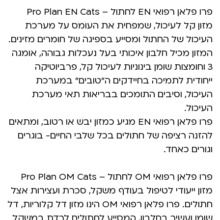
פרו פלאן רפואי EN לחתול – Pro Plan EN Cats
מזון קל לעיכול, שמפחית את העומס על מערכת
העיכול של החתול ומסייע בספיגה של חומרים מזינים.
המזון מכיל חלבון איכותי בעל נעכלות גבוהה, אומגה
3 וחומצות שומן בינוניות לעיכול קל, פרביוטיקה
ייחודית לתמיכה בחיידקים ה”טובים” במערכת
העיכול, וסיבים התומכים בבריאות תאי מערכת
העיכול.
פרו פלאן רפואי EN מגיע כמזון יבש או רטוב, ומתאים
להזנה רציפה של חתולים בכל שלבי החיים- בוגרים
וגורים כאחד.
פרו פלאן רפואי OM לחתול – Pro Plan OM Cats
מזון ייעודי לטיפול בעודף משקל, סכרת ועצירות אצל
חתולים. פרו פלאן רפואי OM הינו מזון דל קלוריות, דל
שומן ועשיר בחלבון, המסייע לחתולים לרדת במשקל