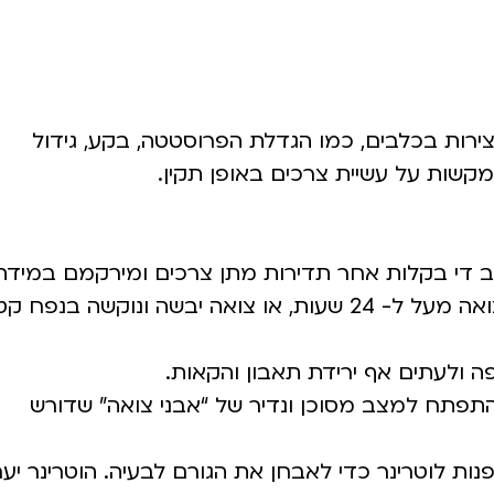
ירות בכלבים, כמו הגדלת הפרוסטטה, בקע, גידול
מקשות על עשיית צרכים באופן תקין.
קוב די בקלות אחר תדירות מתן צרכים ומירקמם במידה
והכלב סובל ממאמץ בעת מתן צואה, היעדר מתן צואה מעל ל- 24 שעות, או צואה יבשה ונוקשה בנפח 
ה ולעתים אף ירידת תאבון והקאות.
התפתח למצב מסוכן ונדיר של “אבני צואה” שדורש
ת לוטרינר כדי לאבחן את הגורם לבעיה. הוטרינר יער