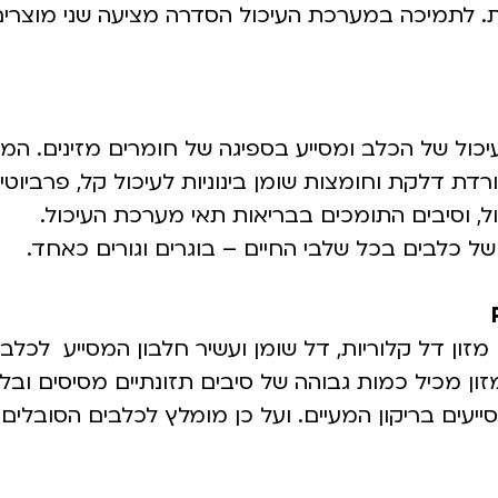
ת. לתמיכה במערכת העיכול הסדרה מציעה שני מוצרי
ול של הכלב ומסייע בספיגה של חומרים מזינים. המזו
לבון איכותי בעל נעכלות גבוהה, אומגה 3 להורדת דלקת וחומצות שומן בינוניות לעיכול קל, פרביו
ל, וסיבים התומכים בבריאות תאי מערכת העיכול.
יפול בעודף משקל, סכרת ועצירות . OM הינו מזון דל קלוריות, דל שומן ועשיר חלבון המסייע לכל
 מכיל כמות גבוהה של סיבים תזונתיים מסיסים ובלת
יעים בריקון המעיים. ועל כן מומלץ לכלבים הסובלים