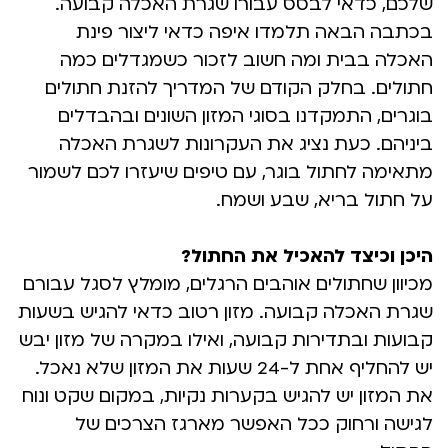
שלכם, כדאי לבסס עבורו שגרת האכלה קבועה.
בכתבה הבאה תלמדו איפה כדאי ליצור פינת
האכלה בבית ומה חשוב לזכור כשמגדלים כמה
חתולים. בחלק הקודם של המדריך להזנת חתולים
בוגרים, התמקדנו בסוגי המזון השונים ובהבדלים
ביניהם. כעת נציג את העקרונות לשגרת האכלה
מתאימה לחתול בוגר, עם טיפים שיעזרו לכם לשמור
על חתול בריא, שבע ושמח.
היכן וכיצד להאכיל את החתול?
מכיוון שחתולים אוהבים הרגלים, מומלץ לסגל עבורם
שגרת האכלה קבועה. מזון רטוב כדאי להגיש בשעות
קבועות ובתדירות קבועה, ואילו במקרה של מזון יבש
יש להחליף אחת ל-24 שעות את המזון שלא נאכל.
את המזון יש להגיש בקערות נקיות, במקום שקט ונוח
לגישה ורחוק ככל האפשר מארגז הצרכים של