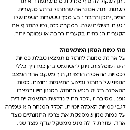
ניתן לשקול להוסיף מזרקת מים שתעודד אותו
לשתות יותר. אם נראה שהחתול נרתע מקערית
המים, יתכן והדבר נובע מכך ששערות השפם שלו
נוגעות בשולים שלה. במקרה כזה, נסו להחליף את
הקערית הנוכחית בקערית רחבה או עמוקה יותר.
מהי כמות המזון המתאימה?
על אריזת מזונות לחתולים תמצאו טבלת כמויות
הזנה מומלצות. ניתן להשתמש בהן כמדריך כללי
לכמויות ההאכלה הרצויות, תוך מעקב אחר המצב
הגופני של החתול וביצוע התאמות נחוצות. כמות
ההאכלה תלויה בגזע החתול, בסגנון חייו ובמצבו
גופני. מסיבה זו, לכל חתול נדרשת התאמה ייחודית
לגבי כמויות האכלה יומיות. הכלל המנחה הוא שמירה
על כמות מזון שמספקת את צרכיו התזונתיים מצד
אחד, ועוזרת לו להימנע ממשקל עודף מצד שני.