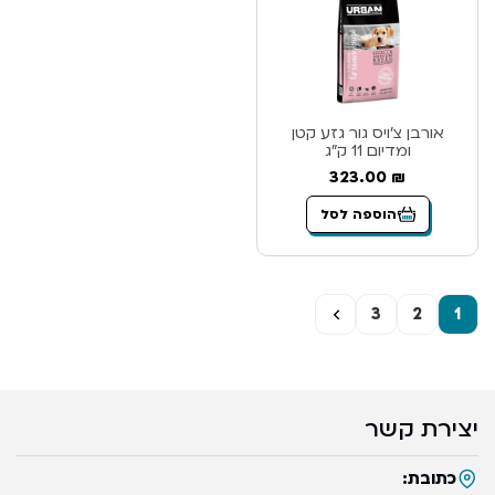
אורבן צ’ויס גור גזע קטן
ומדיום 11 ק”ג
323.00
₪
הוספה לסל
←
3
2
1
יצירת קשר
כתובת: