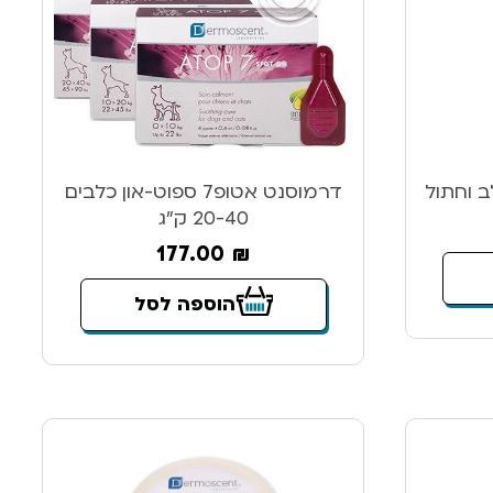
דרמוסנט אטופ7 ספוט-און כלבים
20-40 ק”ג
177.00
₪
הוספה לסל