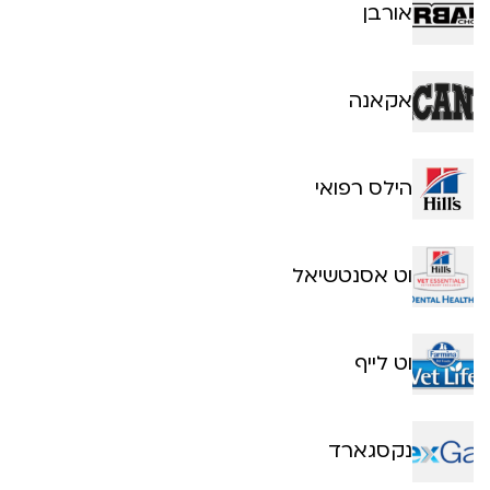
אורבן
אקאנה
הילס רפואי
וט אסנטשיאל
וט לייף
נקסגארד