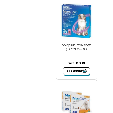
נקסגארד ספקטרה
15-30 ק”ג (L)
363.00
₪
הוספה לסל