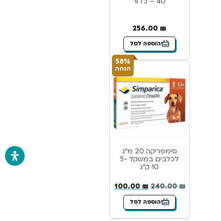
40 – כדור
256.00
₪
הוספה לסל
58%
הנחה
סימפריקה 20 מ”ג
לכלבים במשקל 5-
10 ק”ג
100.00
₪
240.00
₪
הוספה לסל