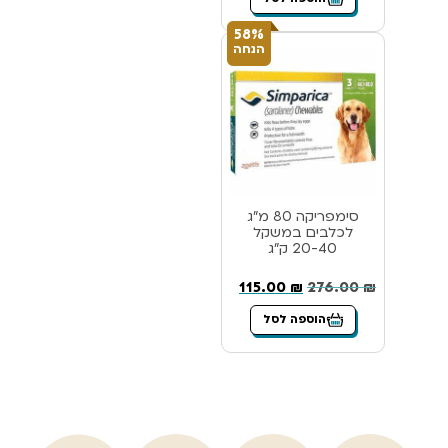
58%
הנחה
סימפריקה 80 מ”ג
לכלבים במשקל
20-40 ק”ג
115.00
₪
276.00
₪
הוספה לסל