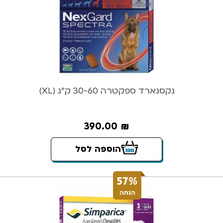
נקסגארד ספקטרה 30-60 ק”ג (XL)
390.00
₪
הוספה לסל
57%
הנחה