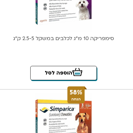
סימפריקה 10 מ”ג לכלבים במשקל 2.5-5 ק”ג
הוספה לסל
58%
הנחה