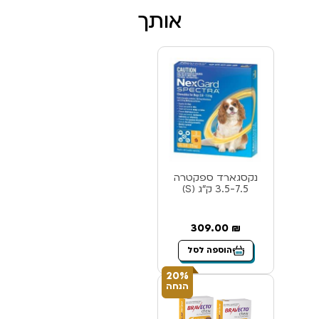
אותך
נקסגארד ספקטרה
3.5-7.5 ק”ג (S)
309.00
₪
הוספה לסל
20%
הנחה