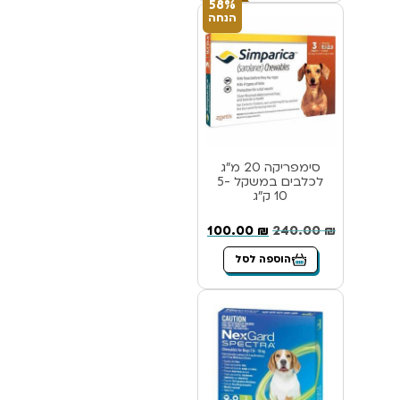
58%
הנחה
סימפריקה 20 מ”ג
לכלבים במשקל 5-
10 ק”ג
100.00
₪
240.00
₪
הוספה לסל