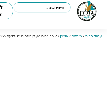
לי
א
עמוד הבית
/
מותגים
/
אורבן
/ אורבן צ’ויס מעדן פילה טונה ודלעת 85גר