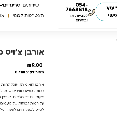
054-
שירותים וטרינריים
יעוץ
7668818
ישי
הצטרפות למנוי
או
לקביעת תור
ובחירום
אורבן צ’ויס מע
₪
9.00
מחיר לק"ג 0.11₪
אורבן הוא מותג אוכל לחיו
המותג מציע מוצרים שמכילים
ירקות ודגנים מלאים. אורבן 
על רמות גבוהות של טעמים ו
לסייע לבעלי חיים לשמור על 