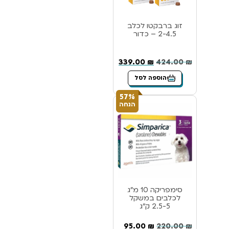
זוג ברבקטו לכלב
2-4.5 – כדור
339.00
₪
424.00
₪
הוספה לסל
57%
הנחה
סימפריקה 10 מ”ג
לכלבים במשקל
2.5-5 ק”ג
95.00
₪
220.00
₪