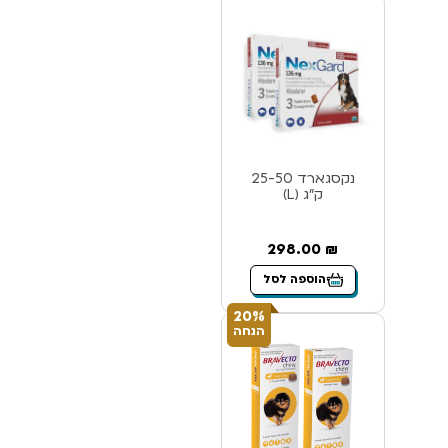
נקסגארד 25-50
ק”ג (L)
298.00
₪
הוספה לסל
20%
הנחה