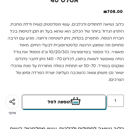
אטלס 40
₪
708.00
כלוב נשיאה לחתולים ולכלבים. עשוי מפלסטיק קשיח ודלת מתכת.
היתרון הגדול ביותר של הכלוב הוא שהוא בעל תו תקן לטיסות בכל
חברת הטסה. מתפרק בקלות, ניתן לשטיפה ורחצה. מגיע עם הרבה
פתחים מה שמונע הרגשה קלסטרופובית לבעלי החיים, מאוד
מאוורר. כל מספר בפרופורציה (10/20/30 וכ’ו) מסמל את גודל
החיה שאפשר לשאת בתוכו, לכלים 70- 140 ניתן לחבר גלגלים
שנקנים בנפרד. 50-70 יש תחתית כפולה מחוררת על מנת שהכלי
ישאר נקי משתן וצואה (השכבה העליונה יוצרת הפרדה וסינון של
הצרכים).
הוספה לסל
שתף
כלוב נשיאה לחתולים ולכלבים. עשוי מפלסטיק קשיח