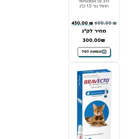
3+1 וט אסנשיאל
חתול גור 1.5 ק”ג
450.00
₪
600.00
₪
מחיר לק"ג
300.00₪
הוספה לסל