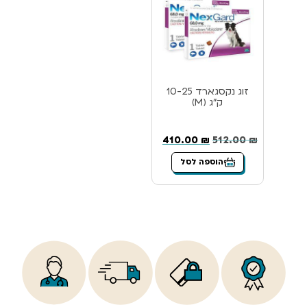
זוג נקסגארד 10-25
ק”ג (M)
410.00
₪
512.00
₪
הוספה לסל