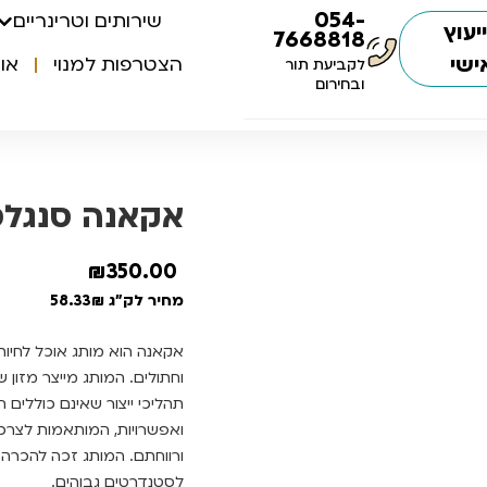
054-
שירותים וטרינריים
יעוץ
7668818
ישי
הצטרפות למנוי
או
לקביעת תור
ובחירום
אקאנה סנגלס בר
₪
350.00
מחיר לק"ג 58.33₪
אקאנה הוא מותג אוכל לחיו
וחתולים. המותג מייצר מזון 
תהליכי ייצור שאינם כוללים
ואפשרויות, המותאמות לצרכי
ורווחתם. המותג זכה להכרה
לסטנדרטים גבוהים.