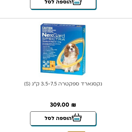
הוספה לסל
נקסגארד ספקטרה 3.5-7.5 ק”ג (S)
309.00
₪
הוספה לסל