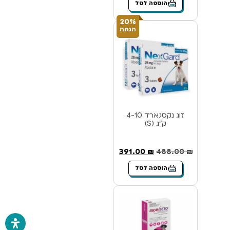
הוספה לסל
20%
הנחה
זוג נקסגארד 4-10
ק”ג (S)
391.00
₪
488.00
₪
הוספה לסל