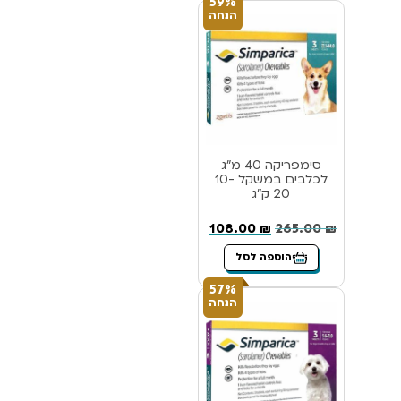
59%
הנחה
סימפריקה 40 מ”ג
לכלבים במשקל 10-
20 ק”ג
108.00
₪
265.00
₪
הוספה לסל
57%
הנחה