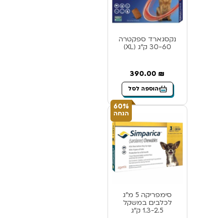
נקסגארד ספקטרה
30-60 ק”ג (XL)
390.00
₪
הוספה לסל
60%
הנחה
סימפריקה 5 מ”ג
לכלבים במשקל
1.3-2.5 ק”ג