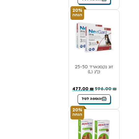
20%
הנחה
זוג נקסגארד 25-50
ק”ג (L)
477.00
₪
596.00
₪
הוספה לסל
20%
הנחה