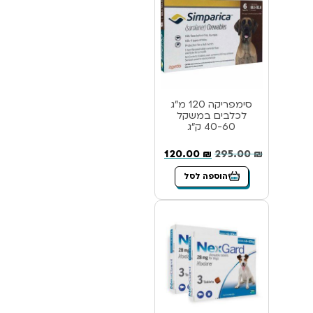
סימפריקה 120 מ”ג
לכלבים במשקל
40-60 ק”ג
120.00
₪
295.00
₪
הוספה לסל