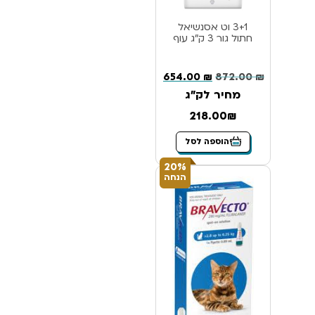
3+1 וט אסנשיאל
חתול גור 3 ק”ג עוף
654.00
₪
872.00
₪
מחיר לק"ג
218.00₪
הוספה לסל
20%
הנחה