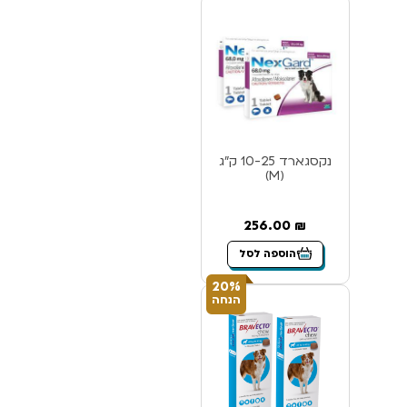
נקסגארד 10-25 ק”ג
(M)
256.00
₪
הוספה לסל
20%
הנחה