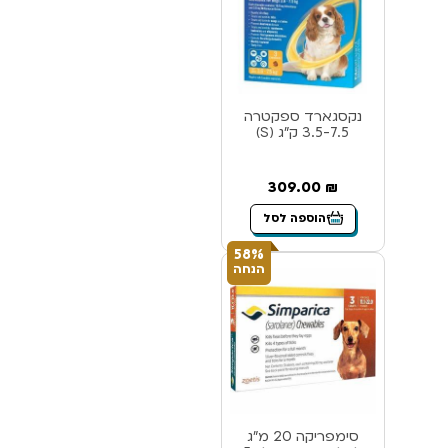
נקסגארד ספקטרה
3.5-7.5 ק”ג (S)
309.00
₪
הוספה לסל
58%
הנחה
סימפריקה 20 מ”ג