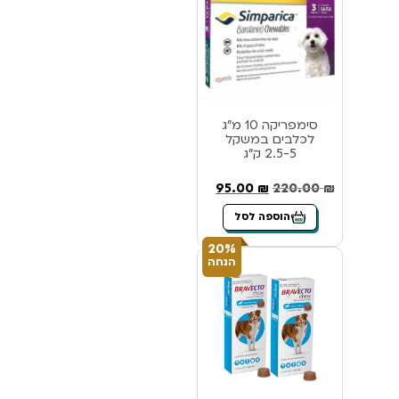
סימפריקה 10 מ”ג
לכלבים במשקל
2.5-5 ק”ג
95.00
₪
220.00
₪
הוספה לסל
20%
הנחה