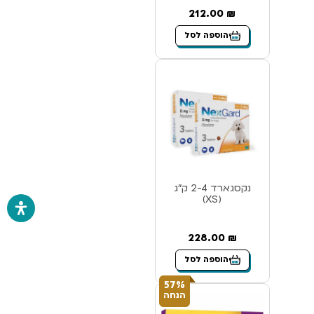
212.00
₪
הוספה לסל
נקסגארד 2-4 ק”ג
(XS)
228.00
₪
הוספה לסל
57%
הנחה