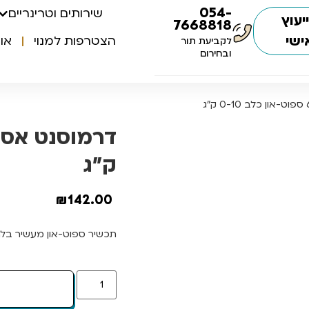
054-
שירותים וטרינריים
יעוץ
7668818
ישי
הצטרפות למנוי
או
לקביעת תור
ובחירום
ק”ג
₪
142.00
תכשיר ספוט-און מעשיר בלחו