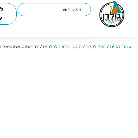
לי
א
עמוד הבית
/
הכל לכלב
/
תוספי תזונה לכלבים
/ דרמוסנט אסנשיאל 6 ספוט-און כלב 0-10 ק”ג