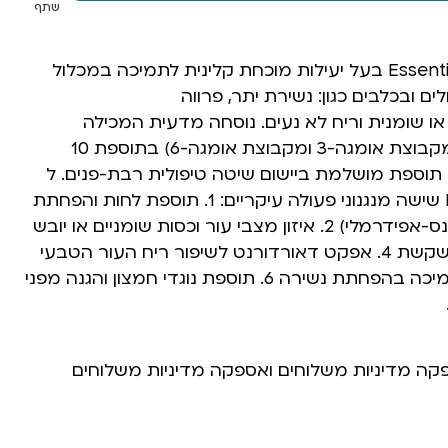
שתף
תכשיר Essential6® spot-on בעל יעילות מוכחת קלינית לתמיכה במכלול
ים ובכלבים כגון: נשירת יתר, פרווה
 שומנית וריח לא נעים. נוסחה מדעית המכילה
חומצות שומן חיוניות (מקבוצת אומגה-3 ומקבוצת אומגה-6) בתוספת 10
ם תוספת מושלמת ביישום שיטה טיפולית רבת-פנים. ל
Essential6® spot-on שישה מנגנוני פעולה עיקריים: 1. תוספת לחות והפחתת
TEWL (אובדן מים טרנס-אפידרמלי) 2. איזון מצבי עור וכסות שומניים או יובש
3. תמיכה בהפחתת קשקשת 4. אפקט דאורדורנט לשיפור ריח העור הטבעי
של חיית המחמד 5. תמיכה בהפחתת נשירה 6. תוספת נוגדי חמצון והגנה מפני
פקה מדיניות משלוחים ואספקה מדיניות משלוחים