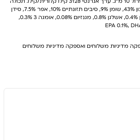
צמחים עשירה בטוקופרול 10 מ”ג. ערך אנרגטי 3128 קילו קלורית/קילו. תכולה
תזונתית באחוזים: חלבון 43%, שומן 9%, סיבים תזונתיים 10%, אפר 7.5%, סידן
1.1%, זרחן 0.95%, נתרן 0.4%, אשלגן 0.8%, מגנזיום 0.08%, אומגה 3 0.3%,
פקה מדיניות משלוחים ואספקה מדיניות משלוחים