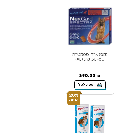
נקסגארד ספקטרה
30-60 ק”ג (XL)
390.00
₪
הוספה לסל
20%
הנחה