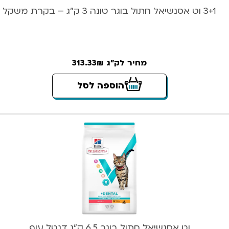
3+1 וט אסנשיאל חתול בוגר טונה 3 ק”ג – בקרת משקל
מחיר לק"ג 313.33₪
הוספה לסל
וט אסנשיאל חתול בוגר 6.5 ק”ג דנטל עוף