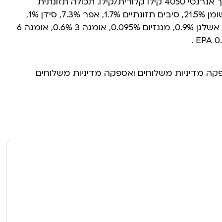
בטוקופרול 10 מ”ג. ערך אנרגטי 4050 קילו קלורית/קילו. תכולה תזונתית
באחוזים: חלבון 33%, שומן 21.5%, סיבים תזונתיים 1.7%, אפר 7.3%, סידן 1%,
זרחן 0.9%, נתרן 0.5%, אשלגן 0.9%, מגנזיום 0.095%, אומגה 3 0.6%, אומגה 6
פקה מדיניות משלוחים ואספקה מדיניות משלוחים