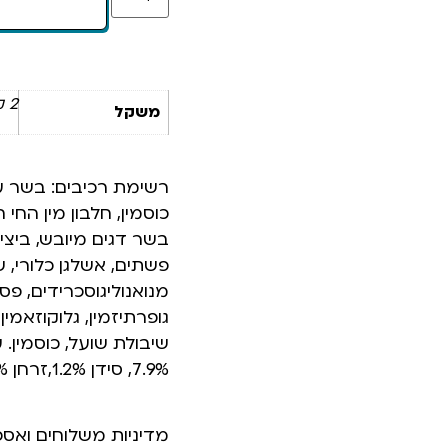
2 ק"ג
משקל
רשימת רכיבים: בשר עו
כוסמין, חלבון מין החי 
בשר דגים מיובש, ביצי
פשתים, אשלגן כלורי, שמ
מנואנוליגוסכרידים, פסי
גופרתיזמין, גלוקוזאמין
7.9%, סידן 1.2%,זרחן 0.9%, נתרן 0.4%, אשלגן 0.65%
מדיניות משלוחים ואס