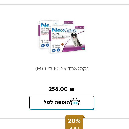
נקסגארד 10-25 ק”ג (M)
256.00
₪
הוספה לסל
20%
הנחה