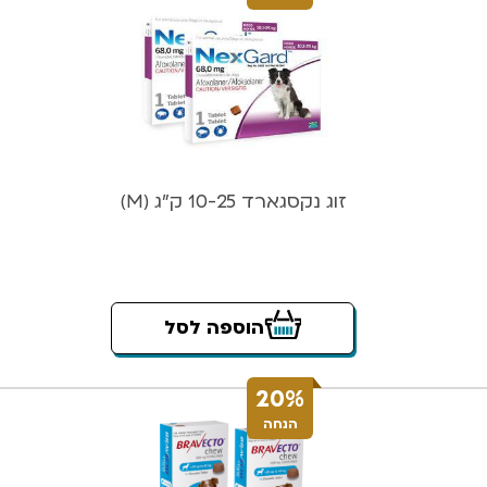
זוג נקסגארד 10-25 ק”ג (M)
הוספה לסל
20%
הנחה