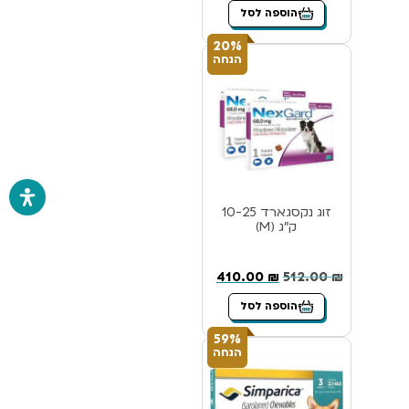
הוספה לסל
20%
הנחה
זוג נקסגארד 10-25
ק”ג (M)
410.00
₪
512.00
₪
הוספה לסל
59%
הנחה