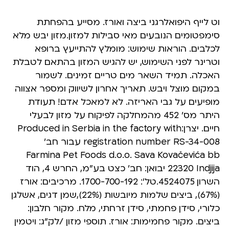
וט לייף היפואלרגני ביצה ואורז. מסייע בהפחתת
סימפטומים הנובעים מאי סבילות למזון.מזון יבש מלא
לכלבים. הוראות שימוש: מומלץ להתייעץ ברופא
וטרינר לפני השימוש, יש להגיש המזון בהתאם לטבלת
האכלה. תמיד השאר מים טריים זמינים. לשמור
במקום מוצל ויבש. תאריך אחרון לשיווק ומספר אצווה
מופיעים על גבי האריזה. לא למאכל אדם! תעודת
היתר מס’ 452 מהמחלקה לפיקוח על מזון לבעלי
חיים. יצרן:Produced in Serbia in the factory with
registration number RS-34-008 עבור חב’
Farmina Pet Foods d.o.o. Sava Kovačevića bb
22320 Indjija יבואן: חב’ כצט בע”מ, החרש 4, הוד
השרון 4524075.טל’: 1700-700-192. מרכיבים: אורז
(67%), ביצים שלמות מיובשות (22%),שמן דגים, אשלגן
כלורי, סידן פחמתי, סידן זרחתי, מלח. מקור חלבון:
ביצים. מקור פחמימות: אורז. תוספי מזון /לק”ג: ויטמין