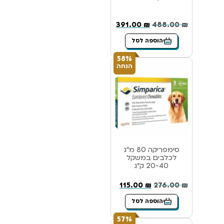
391.00
₪
488.00
₪
הוספה לסל
58%
הנחה
סימפריקה 80 מ”ג
לכלבים במשקל
20-40 ק”ג
115.00
₪
276.00
₪
הוספה לסל
57%