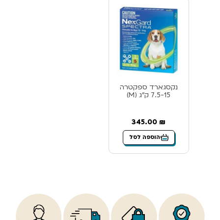
נקסגארד ספקטרה
7.5-15 ק”ג (M)
345.00
₪
הוספה לסל