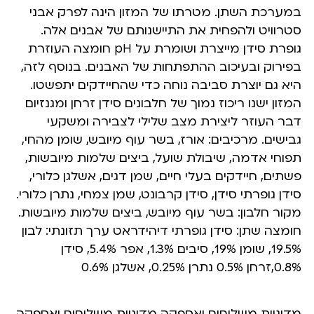
במערכת השתן. מטרתו של המזון הינה לפרק אבני
סטרוויט ולהפחית את התיישנותם של אבנים אלה.
גופרת סידן מייצרת ושומרת על pH חומצה העוזרת
בפירוק ובעיכוב ההתפתחות של האבנים. בנוסף לזה,
היא גם יוצרת סביבה נוחה כדי שהחיידקים יתפשטו.
המזון ישנו ריכוז נמוך של חלבונים סידן זרחן ומגנזיום
דבר העוזר ליצירת מצב שלילי לצבירה ומשקעי
גבישים. מרכיבים: אורז, בשר עוף מיובש, שומן מהחי,
תפוחי אדמה, שיבולת שועל, ביצים שלמות מיובשות,
פשתים, חיידקים בעלי חיים, שמן דגים, אשלגן כלורי,
סידן גופרתי סידן, סידן קרבונט, שמן צמחי, נתרן כלורי.
מקור חלבון: בשר עוף מיובש, ביצים שלמות מיובשות.
חומצה שתן: סידן גופרתי דיהידראט ערך תזונתי: לבון
19.5%, שומן 19%, סיבים 1.3%, אפר 5.4%, סידן
0.8%,זרחן 0.5% נתרן 0.25%, אשלגן 0.6%
מדיניות משלוחים ואספקה מדיניות משלוחים ואספקה