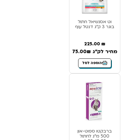
וט אסנשיאל חתול
בוגר 3 ק”ג דנטל עוף
225.00
₪
מחיר לק"ג 75.00₪
הוספה לסל
ברבקטו ספוט-און
500 מ”ג לחתול