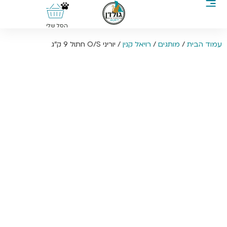
0
הסל שלי
עמוד הבית
/
מותגים
/
רויאל קנין
/ יוריני O/S חתול 9 ק”ג