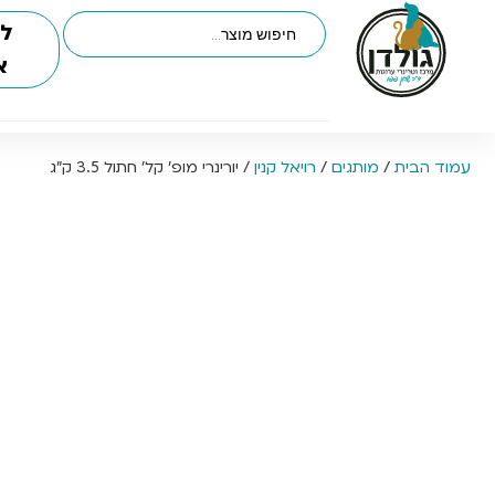
לי
א
עמוד הבית
/
מותגים
/
רויאל קנין
/ יורינרי מופ’ קל’ חתול 3.5 ק”ג