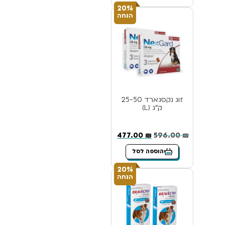
20%
הנחה
זוג נקסגארד 25-50
ק”ג (L)
477.00
₪
596.00
₪
הוספה לסל
20%
הנחה