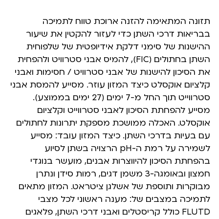
תזונה המתאימה להזנה ארוכת טווח לתמיכה
בבריאות דרכי השתן כדי לעזור להקטין את שיעור
ההישנות של סימני דלקת אידיופטית של שלפוחית
השתן בחתולים (FIC), להמיס אבני סטרוויט ולהפחית
את הסיכון להישנות של אבני סטרוויט / חסימות ואבני
קלציום אוקסלט כיצד המזון עוזר. מסייע להמסת אבני
סטרווייט תוך החל מ-7 ימים (27 ימים בממוצע).
מסייע להפחתת הסיכון לאבני סטרווייט וקלציום
אוקסלט. האכלה ממושכת מספקת יתרונות לחתולים
עם בעיות בדרכי השתן. כיצד המזון עובד: מסייע
לשמירה על רמת ה-pH הרצויה בשתן לסיוע
בהפחתת הסיכון להיווצרות אבנים, מועשר בנוגדי
חמצון ובאומגה-3 משמן דגים, רמות סידן ונתרן
מבוקרות ותוספת של אשלגן ציטראט. המזון מתאים
לתמיכה במצבים של: מענה ראשוני לכל מצבי
FLUTD כולל קריסטלים ואבני דרכי השתן, פלאגים