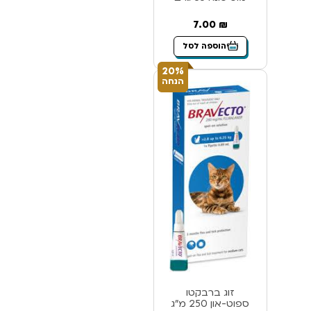
7.00
₪
הוספה לסל
20%
הנחה
זוג ברבקטו
ספוט-און 250 מ”ג