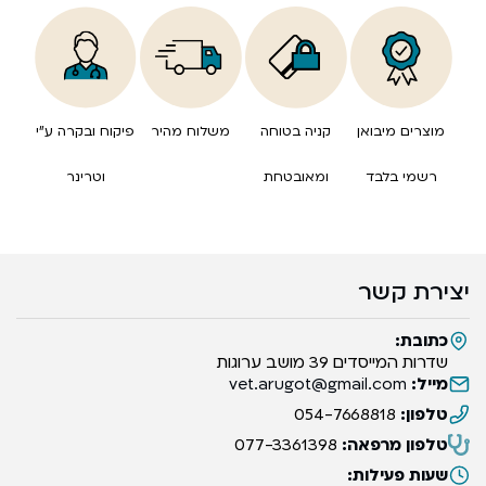
מוצרים מיבואן
קניה בטוחה
משלוח מהיר
פיקוח ובקרה ע”י
רשמי בלבד
ומאובטחת
וטרינר
יצירת קשר
כתובת:
שדרות המייסדים 39 מושב ערוגות
מייל:
vet.arugot@gmail.com
טלפון:
054-7668818
טלפון מרפאה:
077-3361398
שעות פעילות: