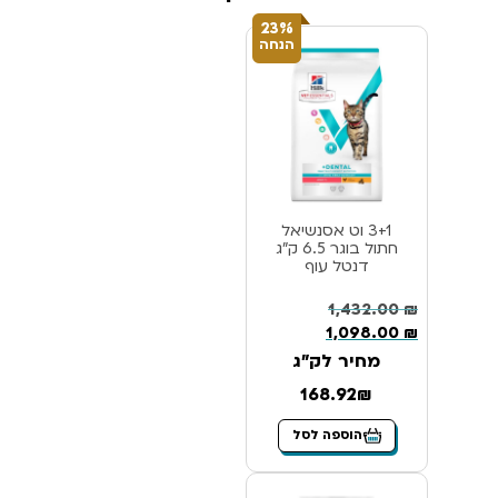
23%
הנחה
3+1 וט אסנשיאל
חתול בוגר 6.5 ק”ג
דנטל עוף
1,432.00
₪
1,098.00
₪
מחיר לק"ג
168.92₪
הוספה לסל