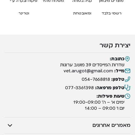
מוצרים מיבואן
קניה בטוחה
משלוח מהיר
פיקוח ובקרה ע”י
רשמי בלבד
ומאובטחת
וטרינר
יצירת קשר
כתובת:
שדרות המייסדים 39 מושב ערוגות
מייל:
vet.arugot@gmail.com
טלפון:
054-7668818
טלפון מרפאה:
077-3361398
שעות פעילות:
ימים א’ – ה’ 19:00-09:00
יום ו’ 09:00 – 14:00
מאמרים אחרונים