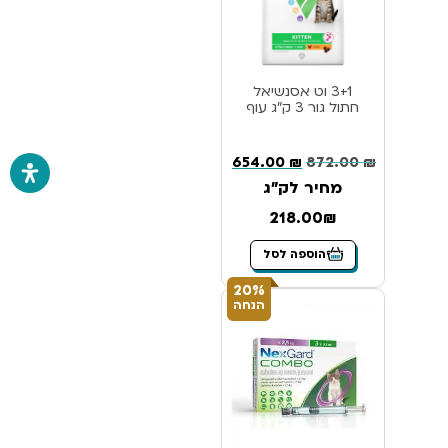
3+1 וט אסנשיאל
חתול גור 3 ק”ג עוף
654.00
₪
872.00
₪
מחיר לק"ג
218.00₪
הוספה לסל
20%
הנחה