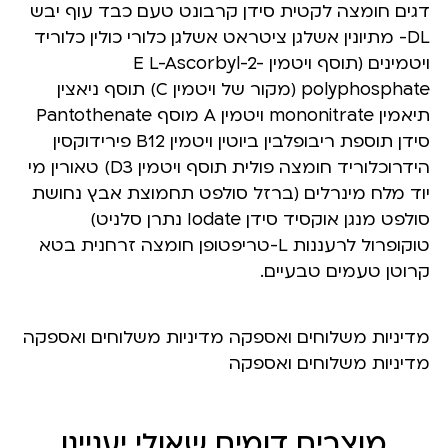
דגים חומצה לקטית סידן קרבונט טעם כבד עוף יבש
DL- מתיונין אשלגן ציטראט אשלגן כלורי כולין כלוריד
ויטמינים (תוסף ויטמין E L-Ascorbyl-2-
polyphosphate (מקור של ויטמין C) תוסף ניאצין
תיאמין mononitrate ויטמין A מוסף Pantothenate
סידן תוספת ריבופלבין ביוטין ויטמין B12 פירידוקסין
הידרוכלוריד חומצה פולית תוסף ויטמין D3) טאורין מי
יוד מלח מינרלים (ברזל סולפט תחמוצת אבץ נחושת
סולפט מנגן אוקסיד סידן Iodate נתרן סלניט)
טוקופרול לרעננות L-טריפטופן חומצה זרחנית בטא
קרוטן טעמים טבעיים.
מדיניות משלוחים ואספקה מדיניות משלוחים ואספקה
מדיניות משלוחים ואספקה
מוצרים דומים שאולי יעניינו