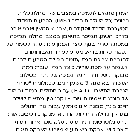
המזון מתאים לתמיכה במצבים של: מחלת כליות
כרונית (כל השלבים בדירוג IRIS), הפרעות תפקוד
המערכת הקרדיווסקולרית, אבני ציסטאין ואבני אורט
בדרכי השתן, תמיכה בתיאבון במצבי מחלה, תמיכה
במסת השריר בגוף. כיצד המזון עוזר: עוזר לשמור על
תפקוד כליות בריא, מסייע לעורר תאבון ותורם
להגברת צריכת המזון,תומך ביכולת הטבעית לבנות
ולשמור על מסת שריר. כיצד המזון עובד: רמה
מבוקרת של זרחן ורמה נמוכה של נתרן בשילוב
העשרה באומגה-3 משמן דגים, טכנולוגיית “טריגר
הגברת התיאבון” (E.A.T.) עבור חתולים, רמות גבוהות
של חומצות אמינו חיוניות ו-L קרניטין. מתאים לשלב
חיים: בוגר, מבוגר. אינו מומלץ עבור: גורי חתולים
בתהליך גדילה, חתולות הרות או מניקות. רכיבים: אורז
תירס גלוטן שומן חזיר עיסת סלק סוכר ארוחת עוף
תוצר לוואי אבקת ביצים עוף מיובש האבקה תאית