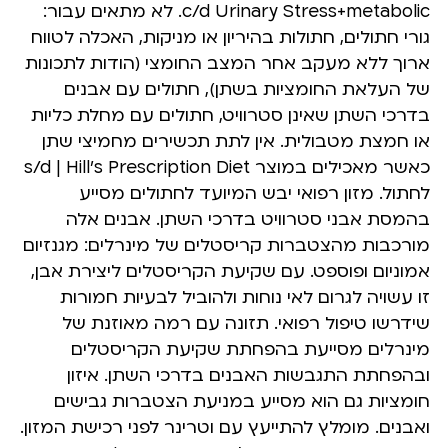
c/d Urinary Stress+metabolic. לא מתאים עבור:
גורי חתולים, חתולות בהיריון או מניקות, האכלה לטווח
ארוך ללא מעקב אחר המצב החומצי (הודות לתכונות
של העלאת החומציות בשתן), חתולים עם אבנים
בדרכי השתן שאינן סטרוויט, חתולים עם מחלת כליות
או חמצת מטבולית. אין לתת תכשירים מחמיצי שתן
כאשר מאכילים במוצר s/d | Hill’s Prescription Diet
לחתול. מזון רפואי יבש המיועד לחתולים מסייע
בהמסת אבני סטרוויט בדרכי השתן. אבנים אלה
מורכבות מהצטברות קריסטלים של מינרלים: מגנזיום
אמוניום ופוספט. עם שקיעת הקריסטלים ליצירת אבן,
זו עשויה לגרום לאי נוחות ולהוביל לבעיות חמורות
שידרשו טיפול רפואי. תזונה עם רמה מאוזנת של
מינרלים מסייעת בהפחתת שקיעת הקריסטלים
ובהפחתת התגבשות האבנים בדרכי השתן. איזון
חומציות גם הוא מסייע במניעת הצטברות גבישים
ואבנים. מומלץ להתייעץ עם וטרינר לפני רכישת המזון.