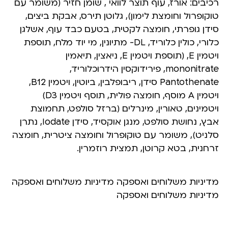
רכיבים: אורז, עוף תוצר לוואי , שומן חזיר (משומר עם
טוקופרול וחומצת לימון), גלוטן תירס, אבקת ביצים,
סידן גופרתי, חומצה לקטית, בטעם כבד עוף, אשלגן
כלורי, כולין כלוריד, DL- מתיונין, מי יוד מלח, תוספת
ויטמין E, (תוספת ויטמין E, ניאצין, תיאמין
mononitrate, פירידוקסין הידרוכלוריד,
Pantothenate סידן, ריבופלבין, ביוטין, ויטמין B12,
ויטמין A מוסף, חומצה פולית, תוסף ויטמין D3)
ויטמינים, טאורין, מינרלים (ברזל סולפט, תחמוצת
אבץ, נחושת סולפט, מנגן אוקסיד, סידן Iodate, נתרן
סלניט), משומר עם טוקופרול וחומצה ציטרית, חומצה
זרחנית, בטא קרוטן, תמצית רוזמרין.
מדיניות משלוחים ואספקה מדיניות משלוחים ואספקה
מדיניות משלוחים ואספקה