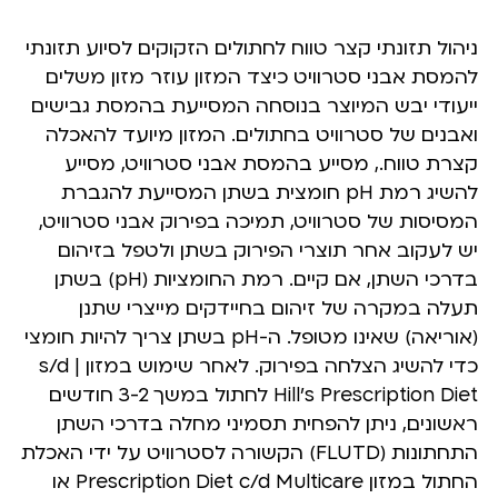
ניהול תזונתי קצר טווח לחתולים הזקוקים לסיוע תזונתי
להמסת אבני סטרוויט כיצד המזון עוזר מזון משלים
ייעודי יבש המיוצר בנוסחה המסייעת בהמסת גבישים
ואבנים של סטרוויט בחתולים. המזון מיועד להאכלה
קצרת טווח., מסייע בהמסת אבני סטרוויט, מסייע
להשיג רמת pH חומצית בשתן המסייעת להגברת
המסיסות של סטרוויט, תמיכה בפירוק אבני סטרוויט,
יש לעקוב אחר תוצרי הפירוק בשתן ולטפל בזיהום
בדרכי השתן, אם קיים. רמת החומציות (pH) בשתן
תעלה במקרה של זיהום בחיידקים מייצרי שתנן
(אוריאה) שאינו מטופל. ה-pH בשתן צריך להיות חומצי
כדי להשיג הצלחה בפירוק. לאחר שימוש במזון s/d |
Hill’s Prescription Diet לחתול במשך 3-2 חודשים
ראשונים, ניתן להפחית תסמיני מחלה בדרכי השתן
התחתונות (FLUTD) הקשורה לסטרוויט על ידי האכלת
החתול במזון Prescription Diet c/d Multicare או