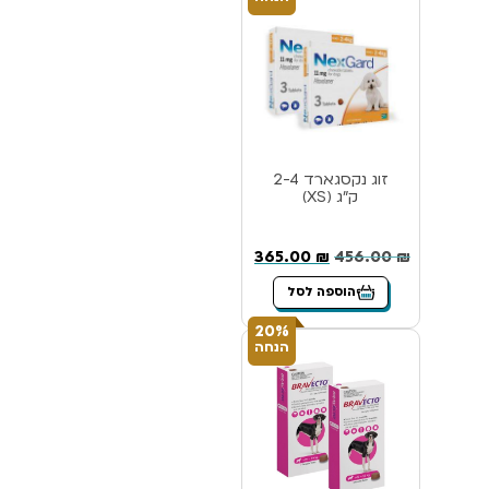
זוג נקסגארד 2-4
ק”ג (XS)
365.00
₪
456.00
₪
הוספה לסל
20%
הנחה