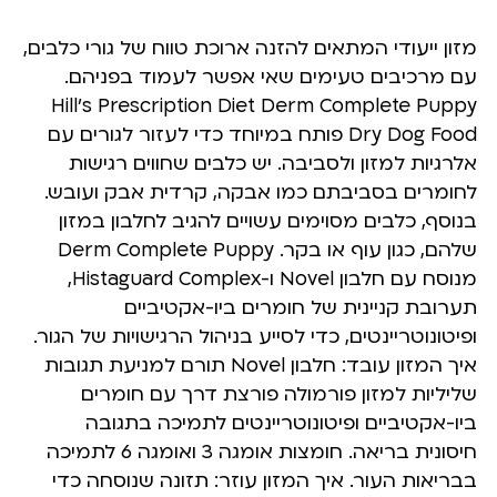
מזון ייעודי המתאים להזנה ארוכת טווח של גורי כלבים,
עם מרכיבים טעימים שאי אפשר לעמוד בפניהם.
Hill’s Prescription Diet Derm Complete Puppy
Dry Dog Food פותח במיוחד כדי לעזור לגורים עם
אלרגיות למזון ולסביבה. יש כלבים שחווים רגישות
לחומרים בסביבתם כמו אבקה, קרדית אבק ועובש.
בנוסף, כלבים מסוימים עשויים להגיב לחלבון במזון
שלהם, כגון עוף או בקר. Derm Complete Puppy
מנוסח עם חלבון Novel ו-Histaguard Complex,
תערובת קניינית של חומרים ביו-אקטיביים
ופיטונוטריינטים, כדי לסייע בניהול הרגישויות של הגור.
איך המזון עובד: חלבון Novel תורם למניעת תגובות
שליליות למזון פורמולה פורצת דרך עם חומרים
ביו-אקטיביים ופיטונוטריינטים לתמיכה בתגובה
חיסונית בריאה. חומצות אומגה 3 ואומגה 6 לתמיכה
בבריאות העור. איך המזון עוזר: תזונה שנוסחה כדי