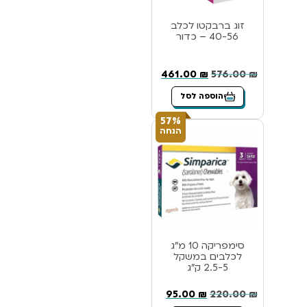
זוג ברבקטו לכלב
40-56 – כדור
461.00
₪
576.00
₪
הוספה לסל
57%
הנחה
סימפריקה 10 מ”ג
לכלבים במשקל
2.5-5 ק”ג
95.00
₪
220.00
₪