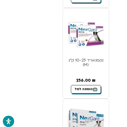
נקסגארד 10-25 ק”ג
(M)
256.00
₪
הוספה לסל