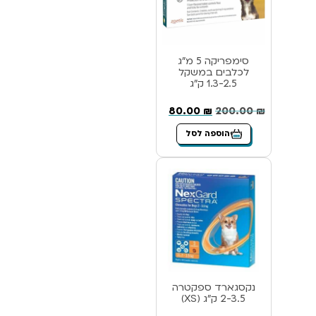
סימפריקה 5 מ”ג
לכלבים במשקל
1.3-2.5 ק”ג
80.00
₪
200.00
₪
הוספה לסל
נקסגארד ספקטרה
2-3.5 ק”ג (XS)