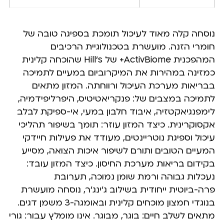
נוסחה קלה מאוד לעיכול תומכת בספיגה טובה של
חומרי הזנה. מועשרת בטכנולוגיית הרכיבים
המהפכנית ActivBiome+ של Hill’s שהוכחה קלינית
כמזינה במהירות את המיקרוביום במעיים לתמיכה
בבריאות מערכת העיכול ורווחתה. המזון מתאים
לתמיכה במצבים של: פנקריאטיטיס, היפרליפידמיה,
לימפנגיאקטזיה, איבוד חלבון במעי, אי-ספיקת לבלב
אקסוקרינית. כיצד המזון עוזר: תומך בשיפור תהליכי
עיכול וספיגת נוטריינטים, מעודד את פעילות חיידקי
המעיים הטובים ותורם לשיפור איכות הצואה, מסייע
בקידום בריאות מערכת החיסון. כיצד המזון עובד:
נעכלות גבוהה ורמת שומן נמוכה, תערובת
פרה-ביוטית ייחודית בשילוב ג’ינג’ר, נוסחה מועשרת
בנוגדי חמצון מוכחים קלינית ובאומגה-3 משמן דגים.
מתאים לשלב חיים: בוגר, מבוגר. אינו מומלץ עבור: גורי