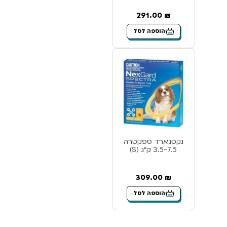
291.00
₪
הוספה לסל
נקסגארד ספקטרה
3.5-7.5 ק”ג (S)
309.00
₪
הוספה לסל