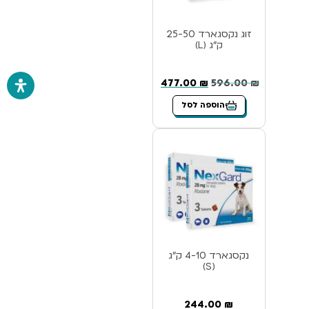
זוג נקסגארד 25-50
ק”ג (L)
477.00
₪
596.00
₪
הוספה לסל
נקסגארד 4-10 ק”ג
(S)
244.00
₪