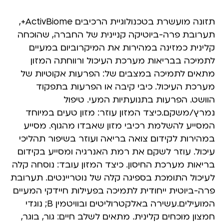
תזונה מועשרת בטכנולוגיית הרכיבים ActivBiome+,
תערובת פרה-ביוטיקה קניינית של החברה, שהוכחה
קלינית כמזינה במהירות את המיקרוביום במעיים
לתמיכה בבריאות מערכת העיכול ורווחתה המזון
מתאים לתמיכה במצבים של: הפרעות אקוטיות של
מערכת העיכול. כיבי קיבה או הפרעות בתפקוד
הוושט. הפרעות בתנועתיות המעי. טיפול
נמרץ/משקם.כיצד המזון עוזר: מזון טעים במיוחד
המסייע להשלמת רכיבי מזון שאבדו מהגוף. מסייע
במהירות לקידום צואה בריאה ועוזר בשיפור תהליכי
עיכול. עוזר לשקם את רמת האנרגיה ומסייע בקידום
בריאות מערכת החיסון. כיצד המזון עובד: נוסחה קלה
לעיכול התומכת בספיגה קלה של נוטריינטים. תערובת
פרה-ביוטית ייחודית לתמיכה בפעילות חיידקי המעיים
המועילים.עשירה באלקטרוליטים ובוויטמין B; נוגדי
חמצון מוכחים קלינית. מתאים לשלב חיים: גור, בוגר,