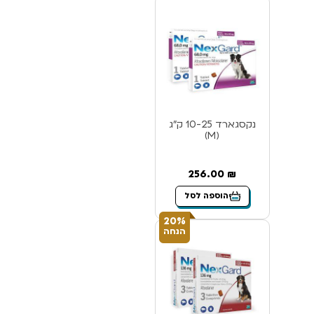
נקסגארד 10-25 ק”ג
(M)
256.00
₪
הוספה לסל
20%
הנחה