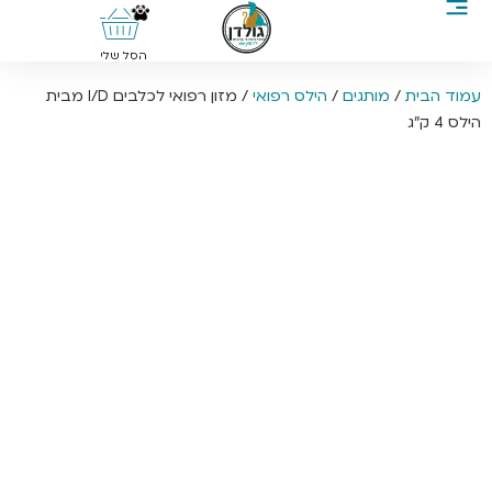
0
הסל שלי
עמוד הבית
/
מותגים
/
הילס רפואי
/ מזון רפואי לכלבים I/D מבית
הילס 4 ק”ג