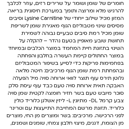
חומרים של שומן ושומר על שרירים רזים, עוזר לכלבך
להרגיש מלא ומרוצה ותומך במערכת חיסונית בריאה.
המזון מכיל שילוב ייחודי של Lysine Carnitine וסיבים
מסיסים שינוי מטבוליזם הגוף מאגירת שומן לשריפת
שומן מכיל רמת סיבים טבעיים גבוהה לשמירת
תחושת שובע מאופיין בטעם נהדר – להקלה על
השינוי בתזונת חיית המחמד במוצר הכלבים ובמיוחד
במוצר החתולים קיימת העשרה בחלבון והפחתה
בפחמימות פריקות כדי לסייע בשיפור המטבוליזם
ובהפחתת רמת שומן הגוף מרכיבים: חיטה מלאה
גלוטן תירס עוף תוצר לוואי ארוחה סויה מיל הפעלה
האבקה תאית ארוחת סויה טעם כבד עוף עיסת סלק
סוכר מיובש טעם בשר חזיר חומצה לקטית שמן סויה
צבע קרמל DL- מתיונין L- ליזין אשלגן כלוריד כולין
כלוריד. תזונת מרשם המחייבת התייעצות עם וטרינר
לפני הרכישה. מרכיבים: בשר ומוצרים מן החי, מוצרים
מן הצומח, דגנים, מיצוי חלבון צמחי, שומנים ושמנים,