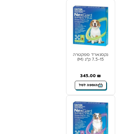
נקסגארד ספקטרה
7.5-15 ק”ג (M)
345.00
₪
הוספה לסל