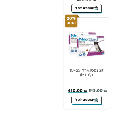
הוספה לסל
20%
הנחה
זוג נקסגארד 10-25
ק”ג (M)
410.00
₪
512.00
₪
הוספה לסל