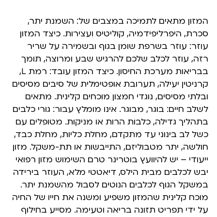
המזון מתאים לתמיכה במצבים של: השמנת יתר,
סכרת, היפרליפידמיה, קוליטיס ועצירות. כיצד המזון
עוזר: עוזר בשרפת שומן בגוף ובשמירה על שריר
רזה, עוזר לכלב שלכם להרגיש שבע ומרוצה, תומך
בבריאות מערכת החיסון. כיצד המזון עובד: רמת L,
קרניטין יעילה, תערובת אופטימלית של סיבים מסיסים
ובלתי מסיסים, נוגדי חמצון מוכחים קלינית. מתאים
לשלב חיים: בוגר, מבוגר. אינו מומלץ עבור: גורי כלבים
בתהליך גדילה, כלבות הרות או מניקות. מטופלים עם
כשל לב בינוני עד מתקדם, מחלת כליות, מחלת כבד,
חולשה, יתר מטבוליזם, התייבשות או תת-משקל. מזון
ייעודי – יש להיוועץ בוטרינר טרם השימוש מזון רפואי
יבש לכלבים מבית הילס, דיאטטי מלא, העוזר בירידה
במשקל הגוף לכלבים הנוטים לסבול מהשמנת יתר.
מוכח קלינית שהמזון משפיע ומשנה את חייו של החיה
על ידי תפריט תזונה בריאה וטעימה. מסייע בחילוף