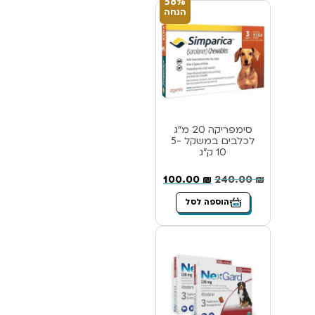
58%
הנחה
סימפריקה 20 מ”ג
לכלבים במשקל 5-
10 ק”ג
100.00
₪
240.00
₪
הוספה לסל