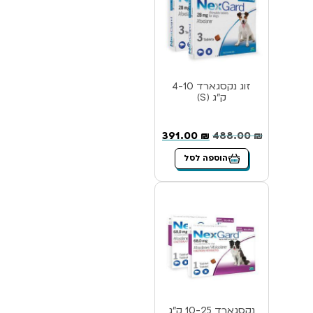
זוג נקסגארד 4-10
ק”ג (S)
391.00
₪
488.00
₪
הוספה לסל
נקסגארד 10-25 ק”ג