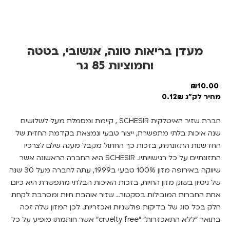
מעדן בריאות טונה, אנשובי, בטטה
וחמוציות 85 גר
₪
10.00
מחיר לק"ג 0.12₪
חברת שזיר האיטלקית SCHESIR , קיימת ומסמלת מעל לשלושים
שנה איכות בלתי מתפשרת, ייצור טבעי ונמצאת בקדמת החזית של
החדשנות התזונתית, בזכות כך החתול מקבל מענה שלם לצרכיו
התזונתיים על כל רגישויותיו. SCHESIR היא החברה הראשונה אשר
שיווקה באירופה מזון 100% טבעי ב1999, עתה לחברה מעל 30 שנה
של ניסיון בשוק מזון החיות, בזכות האיכות הבלתי מתפשרת היא כיום
אחת החברות המובילות בסקטור.. שזיר אוהבת חיות ומסרבת לקחת
חלק בכל סוג של בדיקות פולשניות ואכזריות. לכן המזון שלה זכה
בתואר “ללא התאכזרות” “cruelty free” אשר חותמתו מופיע על כל