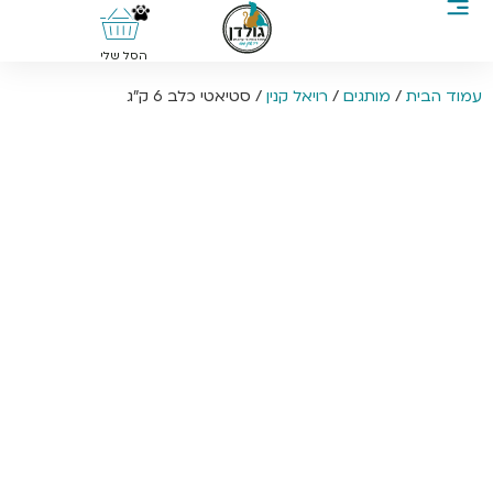
0
הסל שלי
עמוד הבית
/
מותגים
/
רויאל קנין
/ סטיאטי כלב 6 ק”ג