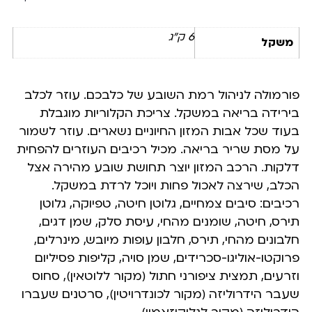
6 ק"ג
משקל
פורמולה לניהול רמת השובע של כלבכם. עוזר לכלב
בירידה בריאה במשקל. צריכת הקלוריות מוגבלת
בעוד שכל אבות המזון החיוניים נשארים. עוזר לשמור
על מסת שריר בריאה. מכיל רכיבים העוזרים להפחית
דלקות. הרכב המזון יוצר תחושת שובע מהירה אצל
הכלב, שירצה לאכול פחות ויוכל לרדת במשקל.
רכיבים: סיבים צמחיים, גלוטן חיטה, טפיוקה, גלוטן
תירס, חיטה, שומנים מהחי, עיסת סלק, שמן דגים,
חלבונים מהחי, תירס, חלבון עופות מיובש, מינרלים,
פרוקטו-אוליגו-סכרידים, שמן סויה, קליפות פסיליום
וזרעים, תמצית ציפורני חתול (מקור ללוטאין), סחוס
שעבר הידרוליזה (מקור לכונדרויטין), סרטנים שעברו