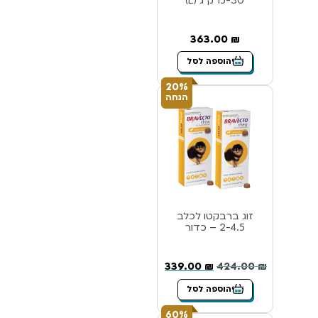
15-30 ק”ג (L)
363.00
₪
הוספה לסל
20%
הנחה
זוג ברבקטו לכלב
2-4.5 – כדור
339.00
₪
424.00
₪
הוספה לסל
60%