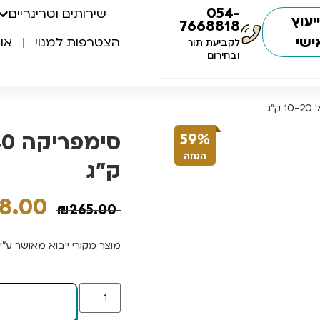
054-
שירותים וטרינריים
יעוץ
7668818
ישי
הצטרפות למנוי
או
לקביעת תור
ובחירום
59%
הנחה
ק”ג
08.00
₪
265.00
מוצר מקורי ייבוא מאושר ע”י 