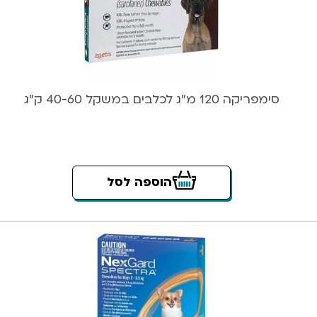
סימפריקה 120 מ”ג לכלבים במשקל 40-60 ק”ג
הוספה לסל