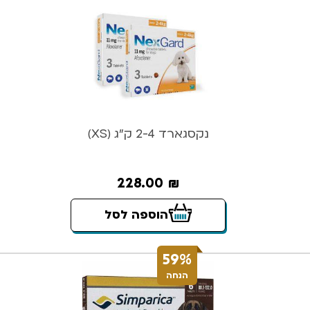
נקסגארד 2-4 ק”ג (XS)
228.00
₪
הוספה לסל
59%
הנחה