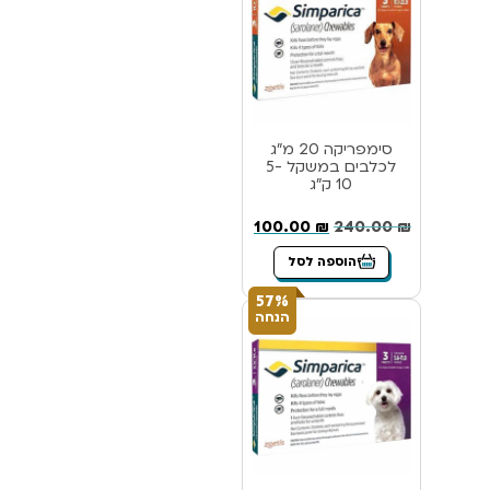
סימפריקה 20 מ”ג
לכלבים במשקל 5-
10 ק”ג
100.00
₪
240.00
₪
הוספה לסל
57%
הנחה