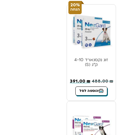
20%
הנחה
זוג נקסגארד 4-10
ק”ג (S)
391.00
₪
488.00
₪
הוספה לסל