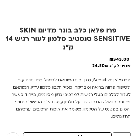
פרו פלאן כלב בוגר מדיום SKIN
SENSITIVE סנסטיב סלמון לעור רגיש 14
ק”ג
₪
343.00
מחיר לק"ג 24.50₪
פרו פלאן Sensitive, מזון יבש המותאם לטיפול ברגישויות עור
ולטיפוח פרווה בריאה ומבריקה. מכיל חלבון סלמון עדין, המותאם
לעזור לכלבים בעלי רגישות למרכיבי מזון מסוימים, בייחוד כאשר
מדובר בכאלה המבוססים על חלבון עוף. תהליך הבישול הייחודי
והמוגן בפטנט של הסלמון, משמר את איכות הרכיבים וערכיהם
התזונתיים.