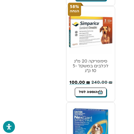
58%
הנחה
סימפריקה 20 מ”ג
לכלבים במשקל 5-
10 ק”ג
100.00
₪
240.00
₪
הוספה לסל